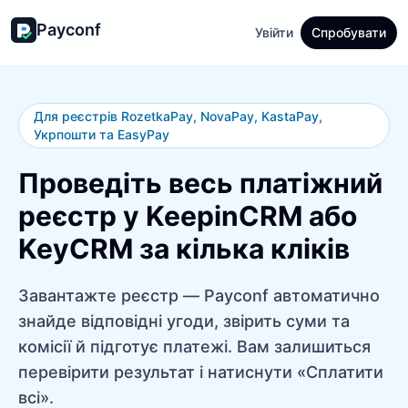
Payconf
Увійти
Спробувати
Для реєстрів RozetkaPay, NovaPay, KastaPay,
Укрпошти та EasyPay
Проведіть весь платіжний
реєстр у KeepinCRM або
KeyCRM за кілька кліків
Завантажте реєстр — Payconf автоматично
знайде відповідні угоди, звірить суми та
комісії й підготує платежі. Вам залишиться
перевірити результат і натиснути «Сплатити
всі».