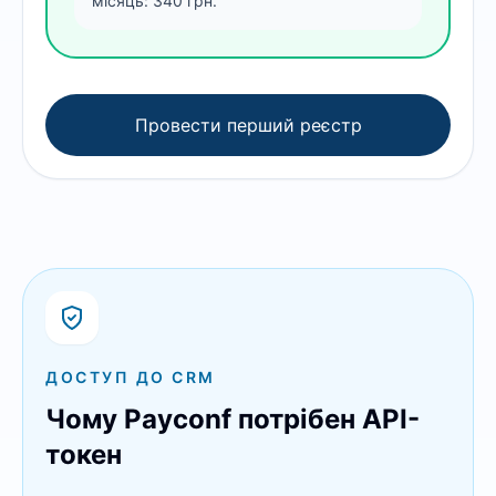
місяць: 340 грн.
Провести перший реєстр
ДОСТУП ДО CRM
Чому Payconf потрібен API-
токен